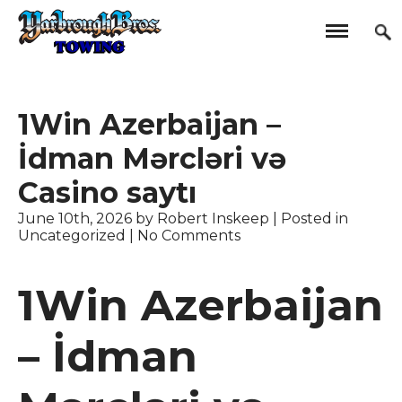
1Win Azerbaijan –
İdman Mərcləri və
Casino saytı
June 10th, 2026 by Robert Inskeep | Posted in
Uncategorized
|
No Comments
1Win Azerbaijan
– İdman