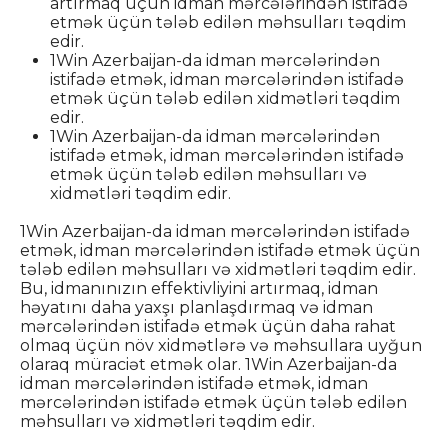
artırmaq üçün idman mərcələrindən istifadə
etmək üçün tələb edilən məhsulları təqdim
edir.
1Win Azerbaijan-da idman mərcələrindən
istifadə etmək, idman mərcələrindən istifadə
etmək üçün tələb edilən xidmətləri təqdim
edir.
1Win Azerbaijan-da idman mərcələrindən
istifadə etmək, idman mərcələrindən istifadə
etmək üçün tələb edilən məhsulları və
xidmətləri təqdim edir.
1Win Azerbaijan-da idman mərcələrindən istifadə
etmək, idman mərcələrindən istifadə etmək üçün
tələb edilən məhsulları və xidmətləri təqdim edir.
Bu, idmanınızın effektivliyini artırmaq, idman
həyatını daha yaxşı planlaşdırmaq və idman
mərcələrindən istifadə etmək üçün daha rahat
olmaq üçün növ xidmətlərə və məhsullara uyğun
olaraq müraciət etmək olar. 1Win Azerbaijan-da
idman mərcələrindən istifadə etmək, idman
mərcələrindən istifadə etmək üçün tələb edilən
məhsulları və xidmətləri təqdim edir.