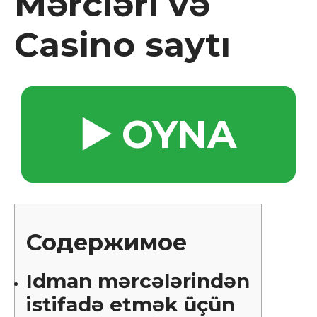
Mərcləri və
Casino saytı
▶️ OYNA
Содержимое
Idman mərcələrindən
istifadə etmək üçün