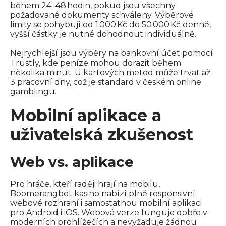
během 24–48 hodin, pokud jsou všechny
požadované dokumenty schváleny. Výběrové
limity se pohybují od 1 000 Kč do 50 000 Kč denně,
vyšší částky je nutné dohodnout individuálně.
Nejrychlejší jsou výběry na bankovní účet pomocí
Trustly, kde peníze mohou dorazit během
několika minut. U kartových metod může trvat až
3 pracovní dny, což je standard v českém online
gamblingu.
Mobilní aplikace a
uživatelská zkušenost
Web vs. aplikace
Pro hráče, kteří raději hrají na mobilu,
Boomerangbet kasino nabízí plně responsivní
webové rozhraní i samostatnou mobilní aplikaci
pro Android i iOS. Webová verze funguje dobře v
moderních prohlížečích a nevyžaduje žádnou