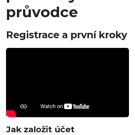
průvodce
Registrace a první kroky
Jak založit účet