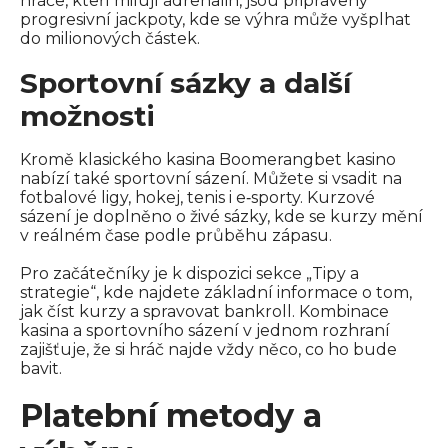
hráče, kteří milují adrenalin, jsou připraveny
progresivní jackpoty, kde se výhra může vyšplhat
do milionových částek.
Sportovní sázky a další
možnosti
Kromě klasického kasina Boomerangbet kasino
nabízí také sportovní sázení. Můžete si vsadit na
fotbalové ligy, hokej, tenis i e‑sporty. Kurzové
sázení je doplněno o živé sázky, kde se kurzy mění
v reálném čase podle průběhu zápasu.
Pro začátečníky je k dispozici sekce „Tipy a
strategie“, kde najdete základní informace o tom,
jak číst kurzy a spravovat bankroll. Kombinace
kasina a sportovního sázení v jednom rozhraní
zajišťuje, že si hráč najde vždy něco, co ho bude
bavit.
Platební metody a
Search
for: