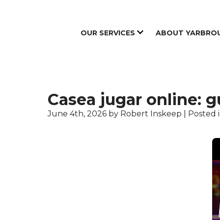
OUR SERVICES
ABOUT YARBRO
Casea jugar online: 
June 4th, 2026 by Robert Inskeep | Posted 