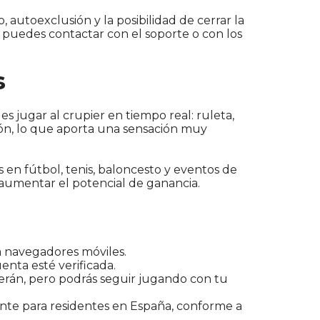
autoexclusión y la posibilidad de cerrar la
 puedes contactar con el soporte o con los
s
 jugar al crupier en tiempo real: ruleta,
ición, lo que aporta una sensación muy
 en fútbol, tenis, baloncesto y eventos de
a aumentar el potencial de ganancia.
ra navegadores móviles.
nta esté verificada.
derán, pero podrás seguir jugando con tu
ente para residentes en España, conforme a