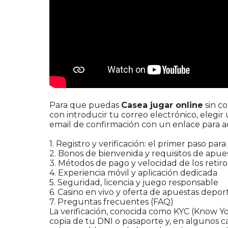
Para que puedas
Casea jugar online
sin co
con introducir tu correo electrónico, elegir 
email de confirmación con un enlace para act
1. Registro y verificación: el primer paso para
2. Bonos de bienvenida y requisitos de apue
3. Métodos de pago y velocidad de los retiro
4. Experiencia móvil y aplicación dedicada
5. Seguridad, licencia y juego responsable
6. Casino en vivo y oferta de apuestas deport
7. Preguntas frecuentes (FAQ)
La verificación, conocida como KYC (Know You
copia de tu DNI o pasaporte y, en algunos ca
Search