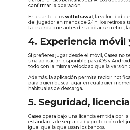
confirmar la operación.
En cuanto a los
withdrawal
, la velocidad 
del jugador en menos de 24 h; los retiros a t
Recuerda que antes de solicitar un retiro, 
4. Experiencia móvil
Si prefieres jugar desde el móvil, Casea no
una aplicación disponible para iOS y Android.
todo con la misma velocidad que la versión d
Además, la aplicación permite recibir notifi
para quien busca jugar en cualquier momento 
habituales de descarga.
5. Seguridad, licenci
Casea opera bajo una licencia emitida por l
estándares de seguridad y protección del ju
igual que la que usan los bancos.