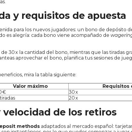
as.
da y requisitos de apuesta
nida para los nuevos jugadores: un bono de depósito de
todo es alegría: cada bono viene acompañado de
wagerin
s de 30 x la cantidad del bono, mientras que las tiradas gr
lanteas aprovechar el bono, planifica tus sesiones de jue
neficios, mira la tabla siguiente:
Valor máximo
Requisitos
0 €
30 x
tiradas
20 x
velocidad de los retiros
eposit methods
adaptados al mercado español: tarjetas 
os son instantáneos, por lo que puedes comenzar a juga