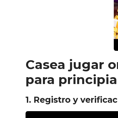
Casea jugar o
para principi
1. Registro y verifica