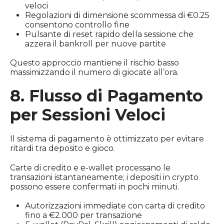
veloci
Regolazioni di dimensione scommessa di €0.25
consentono controllo fine
Pulsante di reset rapido della sessione che
azzera il bankroll per nuove partite
Questo approccio mantiene il rischio basso
massimizzando il numero di giocate all’ora.
8. Flusso di Pagamento
per Sessioni Veloci
Il sistema di pagamento è ottimizzato per evitare
ritardi tra deposito e gioco.
Carte di credito e e-wallet processano le
transazioni istantaneamente; i depositi in crypto
possono essere confermati in pochi minuti.
Autorizzazioni immediate con carta di credito
fino a €2.000 per transazione