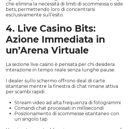
che elimina la necessità di limiti di scommessa o side
bets, permettendo loro di concentrarsi
esclusivamente sull’esito.
4. Live Casino Bits:
Azione Immediata in
un’Arena Virtuale
La sezione live casino è pensata per chi desidera
interazione in tempo reale senza lunghe pause.
I dealer sullo schermo offrono deal di carte
istantanei mentre la finestra di chat rimane attiva
per scambi rapidi.
Stream video ad alta frequenza di fotogrammi
Comandi chat processati in millisecondi
Posizionamento di scommesse istantaneo con
un singolo tap