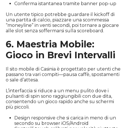
Conferma istantanea tramite banner pop-up
Un utente tipico potrebbe guardare il kickoff di
una partita di calcio, piazzare una scommessa
“moneyline” in venti secondi, poi tornare a giocare
alle slot senza soffermarsi sulla scoreboard.
6. Maestria Mobile:
Gioco in Brevi Intervalli
Il sito mobile di Casinia è progettato per utenti che
passano tra vari compiti—pausa caffè, spostamenti
o sale d’attesa.
L’interfaccia si riduce a un menu pulito dove i
pulsanti di spin sono raggiungibili con due dita,
consentendo un gioco rapido anche su schermi
più piccoli.
Design responsive che si carica in meno di un
secondo su browser iOS/Android