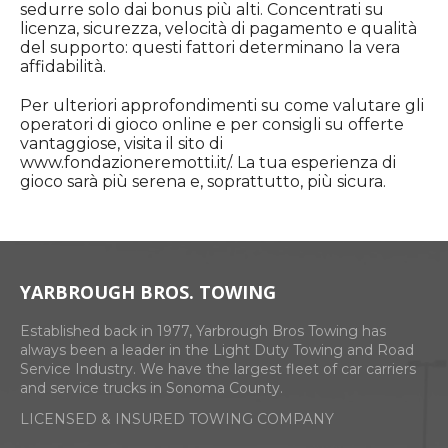
sedurre solo dai bonus più alti. Concentrati su
licenza, sicurezza, velocità di pagamento e qualità
del supporto: questi fattori determinano la vera
affidabilità.
Per ulteriori approfondimenti su come valutare gli
operatori di gioco online e per consigli su offerte
vantaggiose, visita il sito di
www.fondazioneremotti.it/
. La tua esperienza di
gioco sarà più serena e, soprattutto, più sicura.
YARBROUGH BROS. TOWING
Established back in 1977, Yarbrough Bros Towing has
always been a leader in the Light Duty Towing and Road
Service Industry. We have the largest fleet of car carriers
and service trucks in Sonoma County.
LICENSED & INSURED TOWING COMPANY