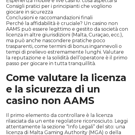
Esperienza mobile e live casino: cosa aspettarsi
Consigli pratici per i principianti che vogliono
giocare in sicurezza
Conclusioni e raccomandazioni finali
Perché la affidabilità è cruciale? Un casino non
AAMS può essere legittimo e gestito da società con
licenza in altre giurisdizioni (Malta, Curaçao, ecc.),
ma può anche nascondere pratiche poco
trasparenti, come termini di bonus ingannevoli o
tempi di prelievo estremamente lunghi. Valutare
la reputazione e la solidità dell’operatore è il primo
passo per giocare in tutta tranquillità.
Come valutare la licenza
e la sicurezza di un
casino non AAMS
Il primo elemento da controllare è la licenza
rilasciata da un ente regolatore riconosciuto. Leggi
attentamente la sezione “Info Legali” del sito: una
licenza di Malta Gaming Authority (MGA) o della