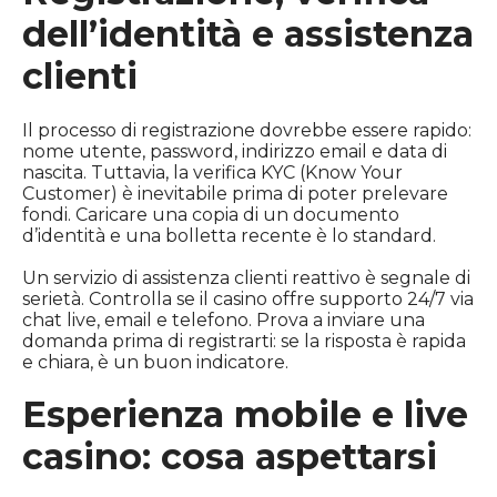
dell’identità e assistenza
clienti
Il processo di registrazione dovrebbe essere rapido:
nome utente, password, indirizzo email e data di
nascita. Tuttavia, la verifica KYC (Know Your
Customer) è inevitabile prima di poter prelevare
fondi. Caricare una copia di un documento
d’identità e una bolletta recente è lo standard.
Un servizio di assistenza clienti reattivo è segnale di
serietà. Controlla se il casino offre supporto 24/7 via
chat live, email e telefono. Prova a inviare una
domanda prima di registrarti: se la risposta è rapida
e chiara, è un buon indicatore.
Esperienza mobile e live
casino: cosa aspettarsi