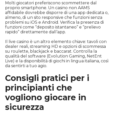
Molti giocatori preferiscono scommettere dal
proprio smartphone. Un casino non AAMS
affidabile dovrebbe disporre di una app dedicata o,
almeno, di un sito responsive che funzioni senza
problemi su iOS e Android. Verifica la presenza di
funzioni come “deposito istantaneo” e “prelievo
rapido” direttamente dall’app.
Il live casino è un altro elemento chiave: tavoli con
dealer reali, streaming HD e opzioni di scommessa
su roulette, blackjack e baccarat. Controlla la
qualità del software (Evolution Gaming, NetEnt
Live) e la disponibilità di giochi in lingua italiana, così
da sentirti a tuo agio.
Consigli pratici per i
principianti che
vogliono giocare in
sicurezza