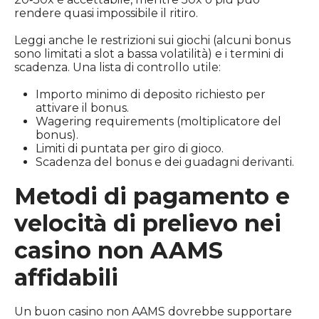
rendere quasi impossibile il ritiro.
Leggi anche le restrizioni sui giochi (alcuni bonus
sono limitati a slot a bassa volatilità) e i termini di
scadenza. Una lista di controllo utile:
Importo minimo di deposito richiesto per
attivare il bonus.
Wagering requirements (moltiplicatore del
bonus).
Limiti di puntata per giro di gioco.
Scadenza del bonus e dei guadagni derivanti.
Metodi di pagamento e
velocità di prelievo nei
casino non AAMS
affidabili
Un buon casino non AAMS dovrebbe supportare