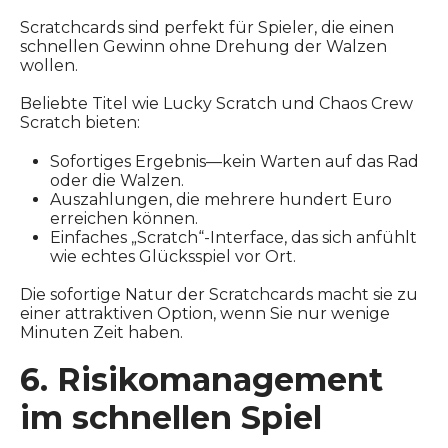
Scratchcards sind perfekt für Spieler, die einen
schnellen Gewinn ohne Drehung der Walzen
wollen.
Beliebte Titel wie Lucky Scratch und Chaos Crew
Scratch bieten:
Sofortiges Ergebnis—kein Warten auf das Rad
oder die Walzen.
Auszahlungen, die mehrere hundert Euro
erreichen können.
Einfaches „Scratch“-Interface, das sich anfühlt
wie echtes Glücksspiel vor Ort.
Die sofortige Natur der Scratchcards macht sie zu
einer attraktiven Option, wenn Sie nur wenige
Minuten Zeit haben.
6. Risikomanagement
im schnellen Spiel