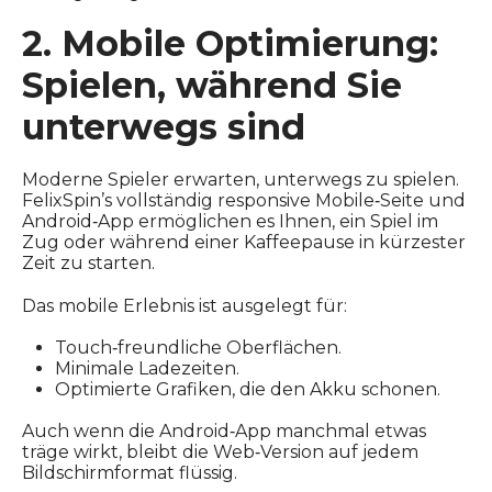
2. Mobile Optimierung:
Spielen, während Sie
unterwegs sind
Moderne Spieler erwarten, unterwegs zu spielen.
FelixSpin’s vollständig responsive Mobile‑Seite und
Android‑App ermöglichen es Ihnen, ein Spiel im
Zug oder während einer Kaffeepause in kürzester
Zeit zu starten.
Das mobile Erlebnis ist ausgelegt für:
Touch‑freundliche Oberflächen.
Minimale Ladezeiten.
Optimierte Grafiken, die den Akku schonen.
Auch wenn die Android‑App manchmal etwas
träge wirkt, bleibt die Web‑Version auf jedem
Bildschirmformat flüssig.