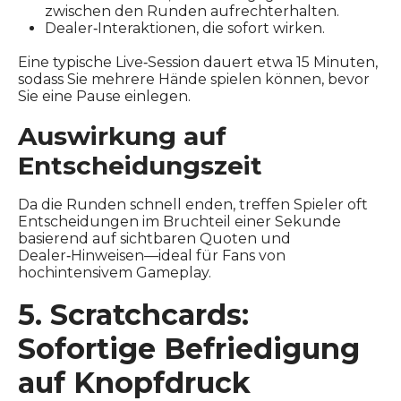
zwischen den Runden aufrechterhalten.
Dealer‑Interaktionen, die sofort wirken.
Eine typische Live‑Session dauert etwa 15 Minuten,
sodass Sie mehrere Hände spielen können, bevor
Sie eine Pause einlegen.
Auswirkung auf
Entscheidungszeit
Da die Runden schnell enden, treffen Spieler oft
Entscheidungen im Bruchteil einer Sekunde
basierend auf sichtbaren Quoten und
Search
Dealer‑Hinweisen—ideal für Fans von
for:
hochintensivem Gameplay.
5. Scratchcards:
Sofortige Befriedigung
auf Knopfdruck