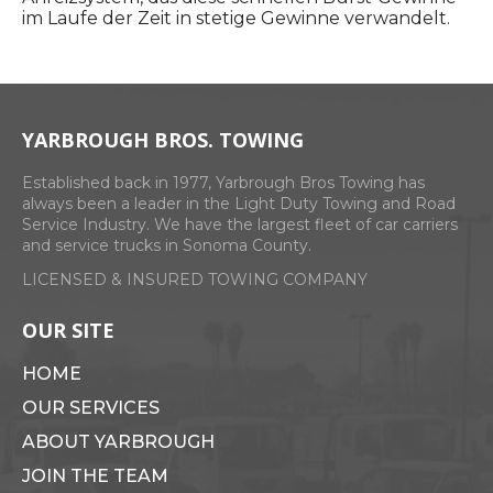
im Laufe der Zeit in stetige Gewinne verwandelt.
YARBROUGH BROS. TOWING
Established back in 1977, Yarbrough Bros Towing has
always been a leader in the Light Duty Towing and Road
Service Industry. We have the largest fleet of car carriers
and service trucks in Sonoma County.
LICENSED & INSURED TOWING COMPANY
OUR SITE
HOME
OUR SERVICES
ABOUT YARBROUGH
JOIN THE TEAM