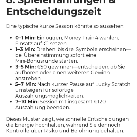
Entscheidungszeit
Eine typische kurze Session könnte so aussehen:
0–1 Min:
Einloggen, Money Train 4 wählen,
Einsatz auf €1 setzen.
1–3 Min:
Drehen, bis drei Symbole erscheinen—
bei Übereinstimmung sofort eine
Mini‑Bonusrunde starten.
3–5 Min:
€50 gewinnen—entscheiden, ob Sie
aufhören oder einen weiteren Gewinn
anstreben.
5–7 Min:
Nach kurzer Pause auf Lucky Scratch
umsteigen für sofortige
Auszahlungsmöglichkeiten.
7–10 Min:
Session mit insgesamt €120
Auszahlung beenden.
Dieses Muster zeigt, wie schnelle Entscheidungen
die Energie hochhalten, während Sie dennoch
Kontrolle über Risiko und Belohnung behalten.