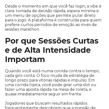
Desde o momento em que você faz login, a vibe é
clara: tomada de decisão rápida, espera mínima e
um menu de opções que permite pular direto
para o jogo. A plataforma é construída para quem
prefere curtos períodos de emoção ao invés de
sessões marathon.
Por que Sessões Curtas
e de Alta Intensidade
Importam
Quando você está numa corrida contra o tempo,
cada giro conta. O foco muda de estratégia de
longo prazo para vitórias rápidas e impulso. Em
uma corrida típica, você pode girar uma slot ou
fazer uma aposta rápida na mesa de roleta, e
quase imediatamente seguir em frente.
Jogadores que buscam resultados rápidos
frequentemente descobrem que a pressão de