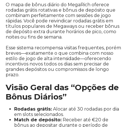
O mapa de bônus diário do MegaRich oferece
rodadas grátis rotativas e bônus de depósito que
combinam perfeitamente com sessões de jogo
rápidas. Você pode reivindicar rodadas grátis em
títulos populares de Megaways ou receber bônus
de depósito extra durante horários de pico, como
noites ou fins de semana.
Esse sistema recompensa visitas frequentes, porém
breves—exatamente o que combina com nosso
estilo de jogo de alta intensidade—oferecendo
incentivos novos todos os dias sem precisar de
grandes depósitos ou compromissos de longo
prazo.
Visão Geral das “Opções de
Bônus Diários”
Rodadas grátis:
Alocar até 30 rodadas por dia
em slots selecionados.
Match de depósito:
Receber até €20 de
bônus ao depositar durante o período de