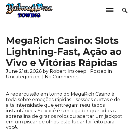
MegaRich Casino: Slots
Lightning‑Fast, Ação ao
Vivo e Vitórias Rápidas
June 21st, 2026 by Robert Inskeep | Posted in
Uncategorized
|
No Comments
A repercussão em torno do MegaRich Casino é
toda sobre emoções rápidas—sessões curtas e de
alta intensidade que entregam resultados
instantâneos. Se você é um jogador que adora a
adrenalina de girar os rolos ou acertar um jackpot
em um piscar de olhos, este lugar foi feito para
você.