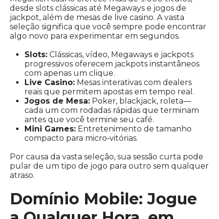
desde slots clássicas até Megaways e jogos de
jackpot, além de mesas de live casino. A vasta
seleção significa que você sempre pode encontrar
algo novo para experimentar em segundos.
Slots:
Clássicas, vídeo, Megaways e jackpots
progressivos oferecem jackpots instantâneos
com apenas um clique.
Live Casino:
Mesas interativas com dealers
reais que permitem apostas em tempo real.
Jogos de Mesa:
Poker, blackjack, roleta—
cada um com rodadas rápidas que terminam
antes que você termine seu café.
Mini Games:
Entretenimento de tamanho
compacto para micro‑vitórias.
Por causa da vasta seleção, sua sessão curta pode
pular de um tipo de jogo para outro sem qualquer
atraso.
Domínio Mobile: Jogue
a Qualquer Hora, em