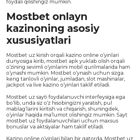
foydali qilishingiz mumkin.
Mostbet onlayn
kazinoning asosiy
xususiyatlari
Mostbet uz kirish orqali kazino online o‘yinlari
dunyosiga kirib, mostbet apk yuklab olish orqali
o‘zining sevimli o‘yinlarini mobil qurilmalarida ham
o‘ynashi mumkin. Mostbet o‘ynash uchun sizga
keng tanlovli o‘yinlar, jumladan, slot mashinalar,
jackpot va live kazino o‘yinlari taklif etiladi.
Mostbet uz sayti foydalanuvchi interfeysiga ega
bo‘lib, unda siz o‘z hisobingizni yaratish, pul
mablag‘larini kiritish va chiqarish, shuningdek,
o‘yinlar haqida ma‘lumot olishingiz mumkin. Sayt
mostbet uz foydalanuvchilari uchun maxsus
bonuslar va aktsiyalar ham taklif etiladi.
Kazino online o‘yinlari bilan bir qatorda, Mostbet uz