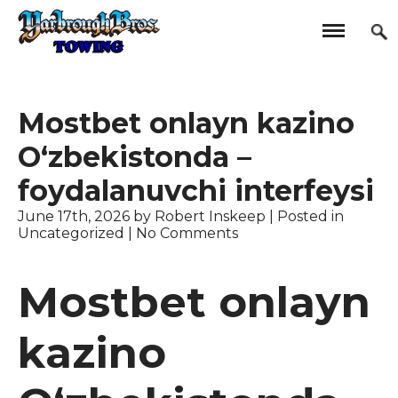
Mostbet onlayn kazino
O‘zbekistonda –
foydalanuvchi interfeysi
June 17th, 2026 by Robert Inskeep | Posted in
Uncategorized
|
No Comments
Mostbet onlayn
kazino