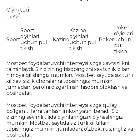
O’yin turi
Tavsif
Poker
Sport
Kazino
o’yinlari
o’yinlari
o’yinlari
Sport
Kazino
Poker
uchun
uchun pul
uchun pul
pul
tikish
tikish
tikish
Mostbet foydalanuvchi interfeysi sizga xavfsizlikni
ta’minlaydi. Siz o’zining hisobingizni xavfsizlik bilan
himoya qilishingiz mumkin. Mostbet saytida siz turli
xil xavfsizlik choralarini topishingiz mumkin,
jumladan, parolni o’zgartirish, hisobni bloklash va
boshqalar.
Mostbet foydalanuvchi interfeysi sizga qulay
bo’lgan tillarni tanlash imkoniyatini beradi. Siz
o’zining sevimli tilida o’yinlaringizni o’ynashingiz
mumkin. Mostbet saytida siz turli xil tillarni
topishingiz mumkin, jumladan, o’zbek, rus, ingliz va
boshqalar.