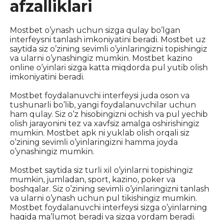
afzalliklari
Mostbet o’ynash uchun sizga qulay bo’lgan
interfeysni tanlash imkoniyatini beradi. Mostbet uz
saytida siz o’zining sevimli o’yinlaringizni topishingiz
va ularni o’ynashingiz mumkin. Mostbet kazino
online o’yinlari sizga katta miqdorda pul yutib olish
imkoniyatini beradi.
Mostbet foydalanuvchi interfeysi juda oson va
tushunarli bo’lib, yangi foydalanuvchilar uchun
ham qulay. Siz o’z hisobingizni ochish va pul yechib
olish jarayonini tez va xavfsiz amalga oshirishingiz
mumkin. Mostbet apk ni yuklab olish orqali siz
o’zining sevimli o’yinlaringizni hamma joyda
o’ynashingiz mumkin.
Mostbet saytida siz turli xil o’yinlarni topishingiz
mumkin, jumladan, sport, kazino, poker va
boshqalar. Siz o’zining sevimli o’yinlaringizni tanlash
va ularni o’ynash uchun pul tikishingiz mumkin.
Mostbet foydalanuvchi interfeysi sizga o’yinlarning
haqida ma’lumot beradi va sizga yordam beradi.