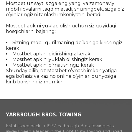
Mostbet uz sayti sizga eng yangi va zamonaviy
mobil ilovalarni taqdim etadi, shuningdek, sizga o’z
o’yinlaringizni tanlash imkoniyatini beradi.
Mostbet apk ni yuklab olish uchun siz quyidagi
bosqichlarni bajaring:
Sizning mobil qurilmaning do’koniga kirishingiz
kerak
Mostbet apk ni qidirishingiz kerak
Mostbet apk ni yuklab olishingiz kerak
Mostbet apk ni o’rnatishingiz kerak
Shunday qilib, siz Mostbet o’ynash imkoniyatiga
ega bo’lasiz va kazino online o’yinlari dunyosiga
kirib borishingiz mumkin.
YARBROUGH BROS. TOWING
Established back in 1977, Yarbrough Bros Towing has
always been a leader in the Light Duty Towing and Road