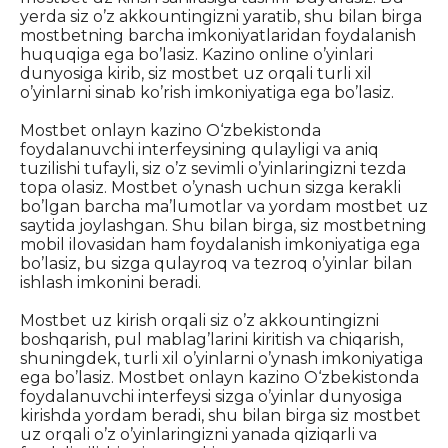
yerda siz o’z akkountingizni yaratib, shu bilan birga
mostbetning barcha imkoniyatlaridan foydalanish
huquqiga ega bo’lasiz. Kazino online o’yinlari
dunyosiga kirib, siz mostbet uz orqali turli xil
o’yinlarni sinab ko’rish imkoniyatiga ega bo’lasiz.
Mostbet onlayn kazino O‘zbekistonda
foydalanuvchi interfeysining qulayligi va aniq
tuzilishi tufayli, siz o’z sevimli o’yinlaringizni tezda
topa olasiz. Mostbet o’ynash uchun sizga kerakli
bo’lgan barcha ma’lumotlar va yordam mostbet uz
saytida joylashgan. Shu bilan birga, siz mostbetning
mobil ilovasidan ham foydalanish imkoniyatiga ega
bo’lasiz, bu sizga qulayroq va tezroq o’yinlar bilan
ishlash imkonini beradi.
Mostbet uz kirish orqali siz o’z akkountingizni
boshqarish, pul mablag’larini kiritish va chiqarish,
shuningdek, turli xil o’yinlarni o’ynash imkoniyatiga
ega bo’lasiz. Mostbet onlayn kazino O‘zbekistonda
foydalanuvchi interfeysi sizga o’yinlar dunyosiga
kirishda yordam beradi, shu bilan birga siz mostbet
uz orqali o’z o’yinlaringizni yanada qiziqarli va