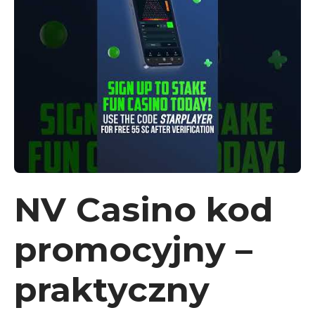
NV Casino kod
promocyjny –
praktyczny