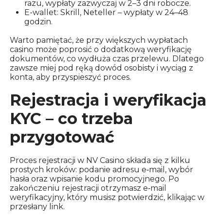
razu, wypłaty zazwyczaj w 2–3 dni robocze.
E-wallet: Skrill, Neteller – wypłaty w 24–48
godzin.
Warto pamiętać, że przy większych wypłatach
casino może poprosić o dodatkową weryfikację
dokumentów, co wydłuża czas przelewu. Dlatego
zawsze miej pod ręką dowód osobisty i wyciąg z
konta, aby przyspieszyć proces.
Rejestracja i weryfikacja
KYC – co trzeba
przygotować
Proces rejestracji w NV Casino składa się z kilku
prostych kroków: podanie adresu e‑mail, wybór
hasła oraz wpisanie kodu promocyjnego. Po
zakończeniu rejestracji otrzymasz e‑mail
weryfikacyjny, który musisz potwierdzić, klikając w
przesłany link.