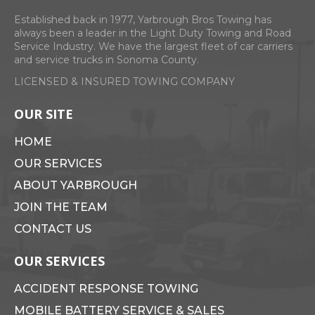
Established back in 1977, Yarbrough Bros Towing has
always been a leader in the Light Duty Towing and Road
Service Industry. We have the largest fleet of car carriers
and service trucks in Sonoma County.
LICENSED & INSURED TOWING COMPANY
OUR SITE
HOME
OUR SERVICES
ABOUT YARBROUGH
JOIN THE TEAM
CONTACT US
OUR SERVICES
ACCIDENT RESPONSE TOWING
MOBILE BATTERY SERVICE & SALES