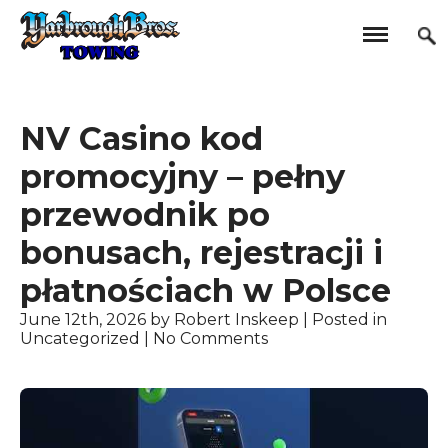
NV Casino kod
promocyjny – pełny
przewodnik po
bonusach, rejestracji i
płatnościach w Polsce
June 12th, 2026 by Robert Inskeep | Posted in
Uncategorized
|
No Comments