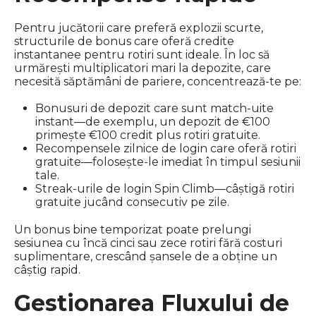
Pentru jucătorii care preferă explozii scurte,
structurile de bonus care oferă credite
instantanee pentru rotiri sunt ideale. În loc să
urmărești multiplicatori mari la depozite, care
necesită săptămâni de pariere, concentrează-te pe:
Bonusuri de depozit care sunt match-uite
instant—de exemplu, un depozit de €100
primește €100 credit plus rotiri gratuite.
Recompensele zilnice de login care oferă rotiri
gratuite—folosește-le imediat în timpul sesiunii
tale.
Streak-urile de login Spin Climb—câștigă rotiri
gratuite jucând consecutiv pe zile.
Un bonus bine temporizat poate prelungi
sesiunea cu încă cinci sau zece rotiri fără costuri
suplimentare, crescând șansele de a obține un
câștig rapid.
Gestionarea Fluxului de