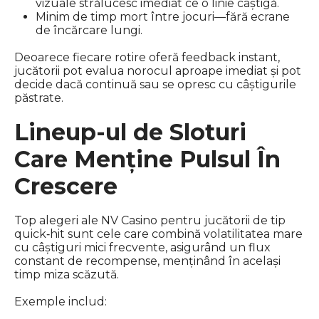
vizuale strălucesc imediat ce o linie câștigă.
Minim de timp mort între jocuri—fără ecrane
de încărcare lungi.
Deoarece fiecare rotire oferă feedback instant,
jucătorii pot evalua norocul aproape imediat și pot
decide dacă continuă sau se opresc cu câștigurile
păstrate.
Lineup-ul de Sloturi
Care Menține Pulsul În
Crescere
Top alegeri ale NV Casino pentru jucătorii de tip
quick‑hit sunt cele care combină volatilitatea mare
cu câștiguri mici frecvente, asigurând un flux
constant de recompense, menținând în același
timp miza scăzută.
Exemple includ: