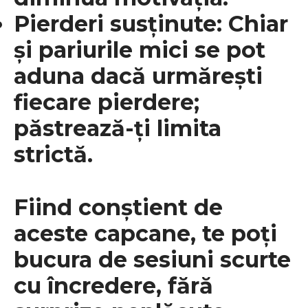
Pierderi susținute:
Chiar
și pariurile mici se pot
aduna dacă urmărești
fiecare pierdere;
păstrează-ți limita
strictă.
Fiind conștient de
aceste capcane, te poți
bucura de sesiuni scurte
cu încredere, fără