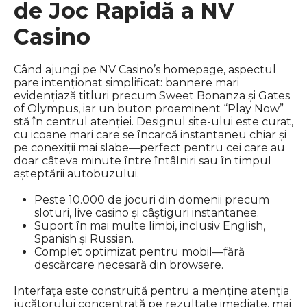
de Joc Rapidă a NV
Casino
Când ajungi pe
NV Casino
’s homepage, aspectul
pare intenționat simplificat: bannere mari
evidențiază titluri precum Sweet Bonanza și Gates
of Olympus, iar un buton proeminent “Play Now”
stă în centrul atenției. Designul site-ului este curat,
cu icoane mari care se încarcă instantaneu chiar și
pe conexiții mai slabe—perfect pentru cei care au
doar câteva minute între întâlniri sau în timpul
așteptării autobuzului.
Peste 10.000 de jocuri din domenii precum
sloturi, live casino și câștiguri instantanee.
Suport în mai multe limbi, inclusiv English,
Spanish și Russian.
Complet optimizat pentru mobil—fără
descărcare necesară din browsere.
Interfața este construită pentru a menține atenția
jucătorului concentrată pe rezultate imediate, mai