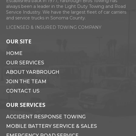
Established back in 1977, Yarbrough Bros Towing has
always been a leader in the Light Duty Towing and Road
Service Industry. We have the largest fleet of car carriers
and service trucks in Sonoma County.
LICENSED & INSURED TOWING COMPANY
OUR SITE
HOME
OUR SERVICES
ABOUT YARBROUGH
JOIN THE TEAM
CONTACT US
OUR SERVICES
ACCIDENT RESPONSE TOWING
MOBILE BATTERY SERVICE & SALES
EMERGENCY ROAD SERVICE