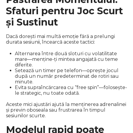
Sfaturi pentru Joc Scurt
și Sustinut
Dacă dorești mai multă emoție fără a prelungi
durata sesiunii, încearcă aceste tactici:
Alternarea între două sloturi cu volatilitate
mare—menține-ți mintea angajată cu teme
diferite.
Setează un timer pe telefon—oprește jocul
după un număr predeterminat de rotiri sau
minute.
Evita supraîncărcarea cu “free spin”—folosește-
le strategic, nu toate odată.
Aceste mici ajustări ajută la menținerea adrenalinei
și previn oboseala sau frustrarea în timpul
sesiunilor scurte.
Modelul rapid poate