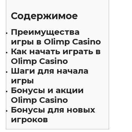
Содержимое
Преимущества
игры в Olimp Casino
Как начать играть в
Olimp Casino
Шаги для начала
игры
Бонусы и акции
Olimp Casino
Бонусы для новых
игроков