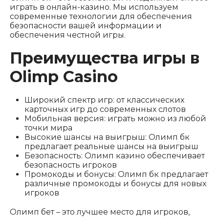
Search
играть в онлайн-казино. Мы используем
for:
современные технологии для обеспечения
безопасности вашей информации и
обеспечения честной игры.
Преимущества игры в
Olimp Casino
Широкий спектр игр: от классических
карточных игр до современных слотов
Мобильная версия: играть можно из любой
точки мира
Высокие шансы на выигрыш: Олимп бк
предлагает реальные шансы на выигрыш
Безопасность: Олимп казино обеспечивает
безопасность игроков
Промокоды и бонусы: Олимп бк предлагает
различные промокоды и бонусы для новых
игроков
Олимп бет – это лучшее место для игроков,