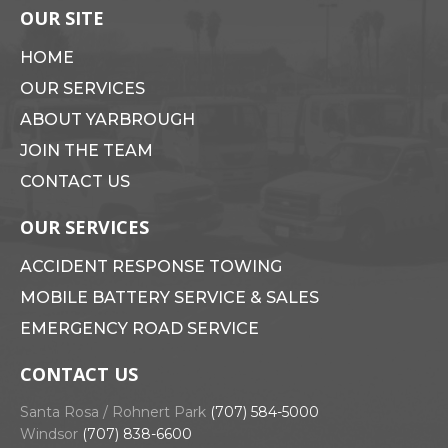
OUR SITE
HOME
OUR SERVICES
ABOUT YARBROUGH
JOIN THE TEAM
CONTACT US
OUR SERVICES
ACCIDENT RESPONSE TOWING
MOBILE BATTERY SERVICE & SALES
EMERGENCY ROAD SERVICE
CONTACT US
Santa Rosa / Rohnert Park
(707) 584-5000
Windsor
(707) 838-6600