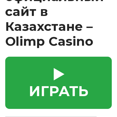
сайт в
Казахстане –
Olimp Casino
▶️
ИГРАТЬ