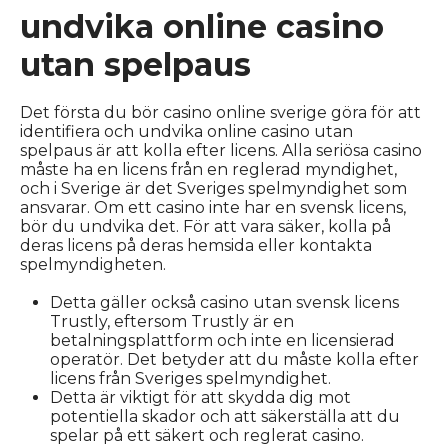
undvika online casino
utan spelpaus
Det första du bör
casino online sverige
göra för att
identifiera och undvika online casino utan
spelpaus är att kolla efter licens. Alla seriösa casino
måste ha en licens från en reglerad myndighet,
och i Sverige är det Sveriges spelmyndighet som
ansvarar. Om ett casino inte har en svensk licens,
bör du undvika det. För att vara säker, kolla på
deras licens på deras hemsida eller kontakta
spelmyndigheten.
Detta gäller också casino utan svensk licens
Trustly, eftersom Trustly är en
betalningsplattform och inte en licensierad
operatör. Det betyder att du måste kolla efter
licens från Sveriges spelmyndighet.
Detta är viktigt för att skydda dig mot
potentiella skador och att säkerställa att du
spelar på ett säkert och reglerat casino.