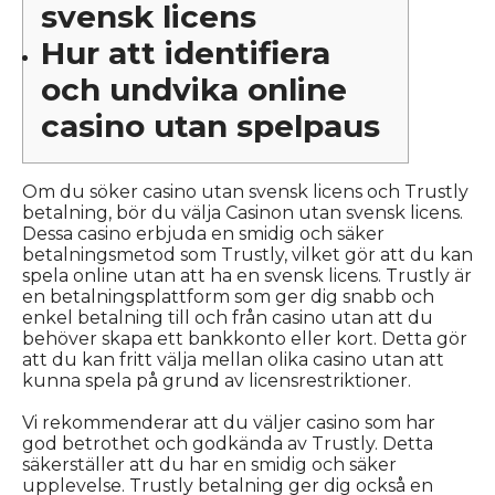
svensk licens
Hur att identifiera
och undvika online
casino utan spelpaus
Om du söker casino utan svensk licens och Trustly
betalning, bör du välja Casinon utan svensk licens.
Dessa casino erbjuda en smidig och säker
betalningsmetod som Trustly, vilket gör att du kan
spela online utan att ha en svensk licens. Trustly är
en betalningsplattform som ger dig snabb och
enkel betalning till och från casino utan att du
behöver skapa ett bankkonto eller kort. Detta gör
att du kan fritt välja mellan olika casino utan att
kunna spela på grund av licensrestriktioner.
Vi rekommenderar att du väljer casino som har
god betrothet och godkända av Trustly. Detta
säkerställer att du har en smidig och säker
upplevelse. Trustly betalning ger dig också en