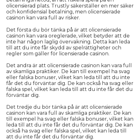
olicensierad plats. Trustly säkerställer en mer säker
och konfidensial betalning, men olicensierade
casinon kan vara full av risker.
Det första du bör tänka på är att olicensierade
casinon kan vara oreglerade, vilket betyder att de
Search
inte har någon laglig övervakning. Detta kan leda
for:
till att du inte får skydd av spelrättigheter och
regler som gäller för licensierade casinon.
Det andra är att olicensierade casinon kan vara full
av skamliga praktiker. De kan till exempel ha svag
eller falska bonuser, vilket kan leda till att du inte
får det du förväntar dig. De kan också ha svag eller
falska spel, vilket kan leda till att du inte får det du
förväntar dig.
Det tredje du bör tänka på är att olicensierade
casinon kan vara full av skamliga praktiker. De kan
till exempel ha svag eller falska bonuser, vilket kan
leda till att du inte får det du förväntar dig. De kan
också ha svag eller falska spel, vilket kan leda till
att du inte får det du förväntar dig.