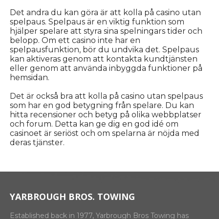
Det andra du kan göra är att kolla på casino utan
spelpaus. Spelpaus är en viktig funktion som
hjälper spelare att styra sina spelningars tider och
belopp. Om ett casino inte har en
spelpausfunktion, bör du undvika det. Spelpaus
kan aktiveras genom att kontakta kundtjänsten
eller genom att använda inbyggda funktioner på
hemsidan.
Det är också bra att kolla på casino utan spelpaus
som har en god betygning från spelare. Du kan
hitta recensioner och betyg på olika webbplatser
och forum. Detta kan ge dig en god idé om
casinoet är seriöst och om spelarna är nöjda med
deras tjänster.
YARBROUGH BROS. TOWING
Established back in 1977, Yarbrough Bros Towing has