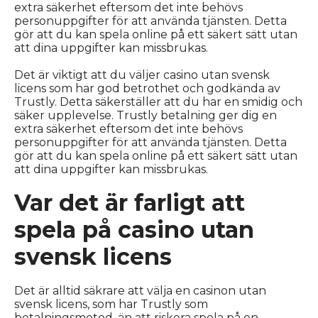
extra säkerhet eftersom det inte behövs
personuppgifter för att använda tjänsten. Detta
gör att du kan spela online på ett säkert sätt utan
att dina uppgifter kan missbrukas.
Det är viktigt att du väljer casino utan svensk
licens som har god betrothet och godkända av
Trustly. Detta säkerställer att du har en smidig och
säker upplevelse. Trustly betalning ger dig en
extra säkerhet eftersom det inte behövs
personuppgifter för att använda tjänsten. Detta
gör att du kan spela online på ett säkert sätt utan
att dina uppgifter kan missbrukas.
Var det är farligt att
spela på casino utan
svensk licens
Det är alltid säkrare att välja en casinon utan
svensk licens, som har Trustly som
betalningsmetod, än att riskera spela på en