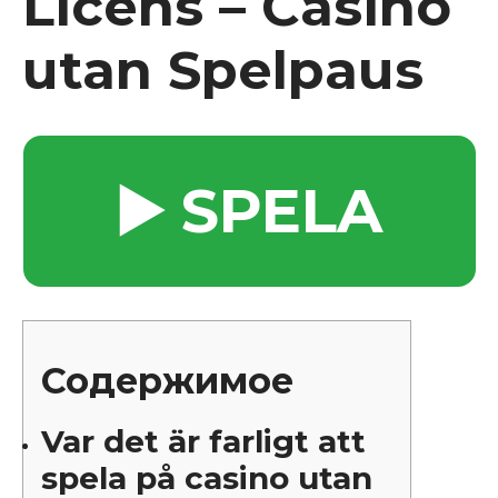
Licens – Casino
utan Spelpaus
▶️ SPELA
Содержимое
Var det är farligt att
spela på casino utan