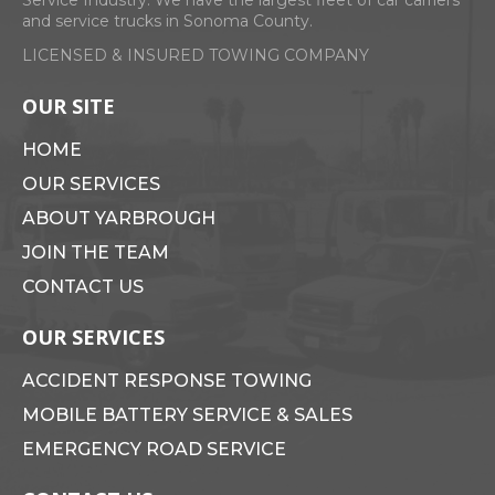
Service Industry. We have the largest fleet of car carriers
and service trucks in Sonoma County.
LICENSED & INSURED TOWING COMPANY
OUR SITE
HOME
OUR SERVICES
ABOUT YARBROUGH
JOIN THE TEAM
CONTACT US
OUR SERVICES
ACCIDENT RESPONSE TOWING
MOBILE BATTERY SERVICE & SALES
EMERGENCY ROAD SERVICE