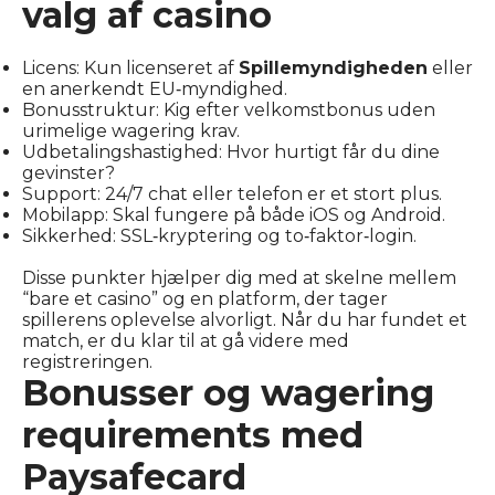
valg af casino
for:
Licens: Kun licenseret af
Spillemyndigheden
eller
en anerkendt EU‑myndighed.
Bonusstruktur: Kig efter velkomstbonus uden
urimelige wagering krav.
Udbetalingshastighed: Hvor hurtigt får du dine
gevinster?
Support: 24/7 chat eller telefon er et stort plus.
Mobilapp: Skal fungere på både iOS og Android.
Sikkerhed: SSL‑kryptering og to‑faktor‑login.
Disse punkter hjælper dig med at skelne mellem
“bare et casino” og en platform, der tager
spillerens oplevelse alvorligt. Når du har fundet et
match, er du klar til at gå videre med
registreringen.
Bonusser og wagering
requirements med
Paysafecard