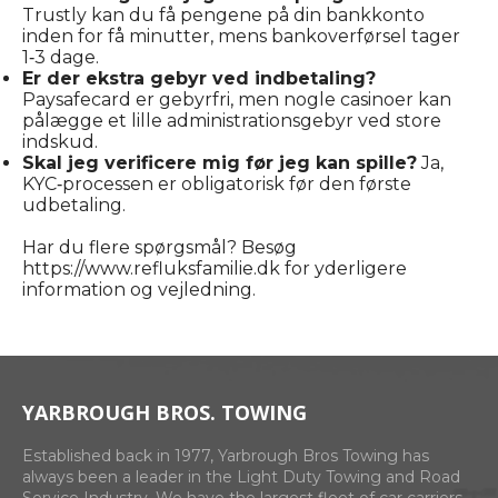
Trustly kan du få pengene på din bankkonto
inden for få minutter, mens bankoverførsel tager
1‑3 dage.
Er der ekstra gebyr ved indbetaling?
Paysafecard er gebyrfri, men nogle casinoer kan
pålægge et lille administrationsgebyr ved store
indskud.
Skal jeg verificere mig før jeg kan spille?
Ja,
KYC‑processen er obligatorisk før den første
udbetaling.
Har du flere spørgsmål? Besøg
https://www.refluksfamilie.dk
for yderligere
information og vejledning.
YARBROUGH BROS. TOWING
Established back in 1977, Yarbrough Bros Towing has
always been a leader in the Light Duty Towing and Road