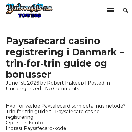
Paysafecard casino
registrering i Danmark –
trin‑for‑trin guide og
bonusser
June 1st, 2026 by Robert Inskeep | Posted in
Uncategorized
|
No Comments
Hvorfor vælge Paysafecard som betalingsmetode?
Trin‑for‑trin guide til Paysafecard casino
registrering
Opret en konto
Indtast Paysafecard‑kode