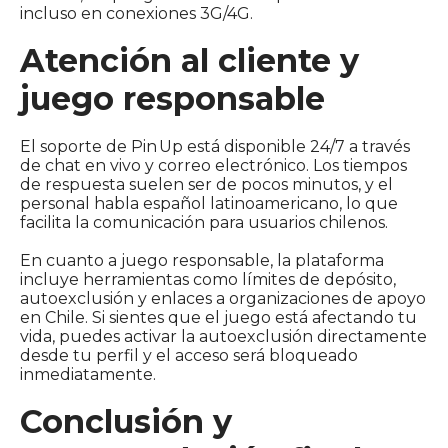
incluso en conexiones 3G/4G.
Atención al cliente y
juego responsable
El soporte de Pin Up está disponible 24/7 a través
de chat en vivo y correo electrónico. Los tiempos
de respuesta suelen ser de pocos minutos, y el
personal habla español latinoamericano, lo que
facilita la comunicación para usuarios chilenos.
En cuanto a juego responsable, la plataforma
incluye herramientas como límites de depósito,
autoexclusión y enlaces a organizaciones de apoyo
en Chile. Si sientes que el juego está afectando tu
vida, puedes activar la autoexclusión directamente
desde tu perfil y el acceso será bloqueado
inmediatamente.
Conclusión y