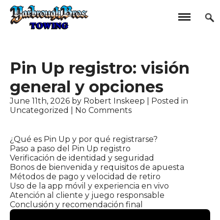
Pin Up registro: visión
general y opciones
June 11th, 2026 by Robert Inskeep | Posted in
Uncategorized
|
No Comments
¿Qué es Pin Up y por qué registrarse?
Paso a paso del Pin Up registro
Verificación de identidad y seguridad
Bonos de bienvenida y requisitos de apuesta
Métodos de pago y velocidad de retiro
Uso de la app móvil y experiencia en vivo
Atención al cliente y juego responsable
Conclusión y recomendación final