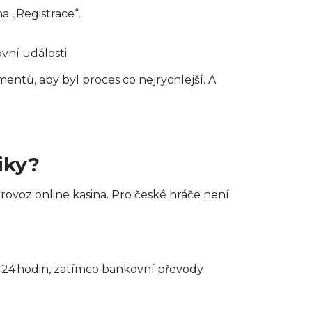
a „Registrace“.
vní události.
ntů, aby byl proces co nejrychlejší. A
iky?
ovoz online kasina. Pro české hráče není
–24 hodin, zatímco bankovní převody