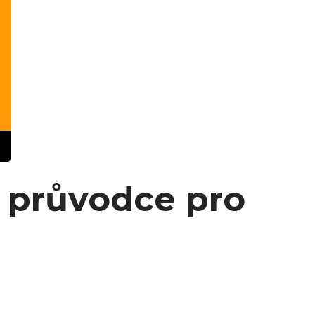
ý průvodce pro