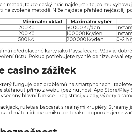
h metod, takže český hráč najde jistě to, co mu vyhovuj
ti na zvolené metodě. Níže najdete přehled nejčastěji 
Minimální vklad
Maximální výběr
200 Kč
50 000 Kč/den
Instan
200 Kč
100 000 Kč/den
Instan
500 Kč
200 000 Kč/den
0–2 h 
á i předplacené karty jako Paysafecard. Vždy je dobré 
ení účtu. Pokud potřebujete rychlé peníze, e‑wallety j
ve casino zážitek
který funguje bez problémů na smartphonech i tabletech. 
lze stáhnout přímo z webu (bez nutnosti App Store/Play 
chny hlavní funkce – registraci, vklady, výběry a sam
blackjack, ruleta a baccarat s reálnými krupiéry. Streamy
kud máte rádi dynamiku a interakci, doporučujeme začít