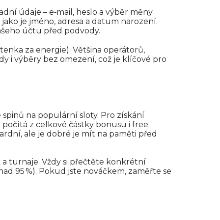
adní údaje – e‑mail, heslo a výběr měny
 jako je jméno, adresa a datum narození.
vašeho účtu před podvody.
enka za energie). Většina operátorů,
 i výběry bez omezení, což je klíčové pro
spinů na populární sloty. Pro získání
počítá z celkové částky bonusu i free
dní, ale je dobré je mít na paměti před
a turnaje. Vždy si přečtěte konkrétní
nad 95 %). Pokud jste nováčkem, zaměřte se