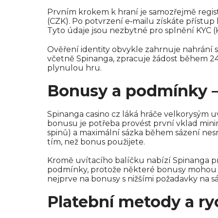
Prvním krokem k hraní je samozřejmě registr
(CZK). Po potvrzení e‑mailu získáte přístup
Tyto údaje jsou nezbytné pro splnění KYC 
Ověření identity obvykle zahrnuje nahrání 
včetně Spinanga, zpracuje žádost během 24
plynulou hru.
Bonusy a podmínky –
Spinanga casino cz láká hráče velkorysým uv
bonusu je potřeba provést první vklad mini
Search
spinů) a maximální sázka během sázení nesm
for:
tím, než bonus použijete.
Kromě uvítacího balíčku nabízí Spinanga pr
podmínky, protože některé bonusy mohou mí
nejprve na bonusy s nižšími požadavky na sáz
Platební metody a ry