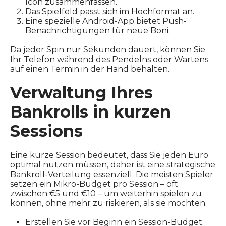
Icon zusammenfassen.
Das Spielfeld passt sich im Hochformat an.
Eine spezielle Android-App bietet Push-
Benachrichtigungen für neue Boni.
Da jeder Spin nur Sekunden dauert, können Sie
Ihr Telefon während des Pendelns oder Wartens
auf einen Termin in der Hand behalten.
Verwaltung Ihres
Bankrolls in kurzen
Sessions
Eine kurze Session bedeutet, dass Sie jeden Euro
optimal nutzen müssen, daher ist eine strategische
Bankroll-Verteilung essenziell. Die meisten Spieler
setzen ein Mikro-Budget pro Session – oft
zwischen €5 und €10 – um weiterhin spielen zu
können, ohne mehr zu riskieren, als sie möchten.
Erstellen Sie vor Beginn ein Session-Budget.