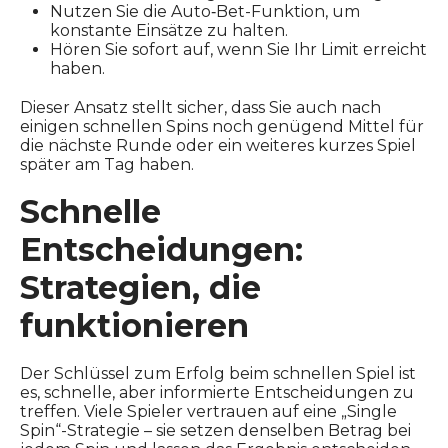
Nutzen Sie die Auto‑Bet-Funktion, um
konstante Einsätze zu halten.
Hören Sie sofort auf, wenn Sie Ihr Limit erreicht
haben.
Dieser Ansatz stellt sicher, dass Sie auch nach
einigen schnellen Spins noch genügend Mittel für
die nächste Runde oder ein weiteres kurzes Spiel
später am Tag haben.
Schnelle
Entscheidungen:
Search
Strategien, die
for:
funktionieren
Der Schlüssel zum Erfolg beim schnellen Spiel ist
es, schnelle, aber informierte Entscheidungen zu
treffen. Viele Spieler vertrauen auf eine „Single
Spin“-Strategie – sie setzen denselben Betrag bei