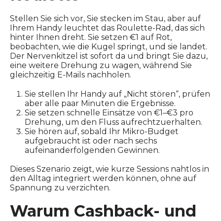
Stellen Sie sich vor, Sie stecken im Stau, aber auf
Ihrem Handy leuchtet das Roulette-Rad, das sich
hinter Ihnen dreht. Sie setzen €1 auf Rot,
beobachten, wie die Kugel springt, und sie landet.
Der Nervenkitzel ist sofort da und bringt Sie dazu,
eine weitere Drehung zu wagen, während Sie
gleichzeitig E-Mails nachholen.
Sie stellen Ihr Handy auf „Nicht stören“, prüfen
aber alle paar Minuten die Ergebnisse.
Sie setzen schnelle Einsätze von €1–€3 pro
Drehung, um den Fluss aufrechtzuerhalten.
Sie hören auf, sobald Ihr Mikro-Budget
aufgebraucht ist oder nach sechs
aufeinanderfolgenden Gewinnen.
Dieses Szenario zeigt, wie kurze Sessions nahtlos in
den Alltag integriert werden können, ohne auf
Spannung zu verzichten.
Warum Cashback- und