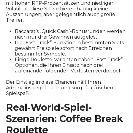
mit hohen RTP-Prozentsätzen und niedriger
Volatilität. Diese Spiele bieten häufig kleine
Auszahlungen, aber gelegentlich auch große
Treffer.
Baccarat’s „Quick Cash“-Bonusrunden werden
nach nur drei Gewinnen ausgelöst.
Die „Fast Track“-Funktion in bestimmten Slots
gewährt Freispiele sofort nach Erreichen
bestimmter Symbole.
Einige Roulette-Varianten haben „Fast Track“-
Optionen, die Ihren Einsatz nach drei
aufeinanderfolgenden Verlusten verdoppeln.
Der Einstieg in diese Chancen hält Ihren
Adrenalinspiegel hoch und sorgt für frischen
Spielspaß.
Real‑World-Spiel-
Szenarien: Coffee Break
Roulette