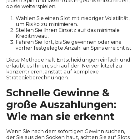
jedem Spin und lassen das Ergebnis entscheiden,
ob sie weiterspielen.
Wählen Sie einen Slot mit niedriger Volatilität,
um Risiko zu minimieren.
Stellen Sie Ihren Einsatz auf das minimale
Kreditniveau.
Fahren Sie fort, bis Sie gewinnen oder eine
vorher festgelegte Anzahl an Spins erreicht ist.
Diese Methode hält Entscheidungen einfach und
erlaubt es Ihnen, sich auf den Nervenkitzel zu
konzentrieren, anstatt auf komplexe
Strategieberechnungen.
Schnelle Gewinne &
große Auszahlungen:
Wie man sie erkennt
Wenn Sie nach dem sofortigen Gewinn suchen,
der Sie aus den Socken haut, achten Sie auf Slots