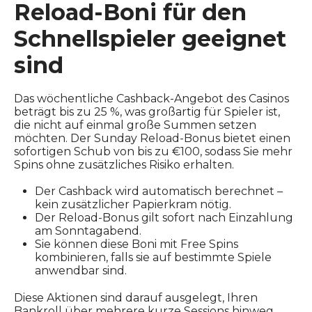
Reload-Boni für den
Schnellspieler geeignet
sind
Das wöchentliche Cashback-Angebot des Casinos
beträgt bis zu 25 %, was großartig für Spieler ist,
die nicht auf einmal große Summen setzen
möchten. Der Sunday Reload-Bonus bietet einen
sofortigen Schub von bis zu €100, sodass Sie mehr
Spins ohne zusätzliches Risiko erhalten.
Der Cashback wird automatisch berechnet –
kein zusätzlicher Papierkram nötig.
Der Reload-Bonus gilt sofort nach Einzahlung
am Sonntagabend.
Sie können diese Boni mit Free Spins
kombinieren, falls sie auf bestimmte Spiele
anwendbar sind.
Diese Aktionen sind darauf ausgelegt, Ihren
Bankroll über mehrere kurze Sessions hinweg