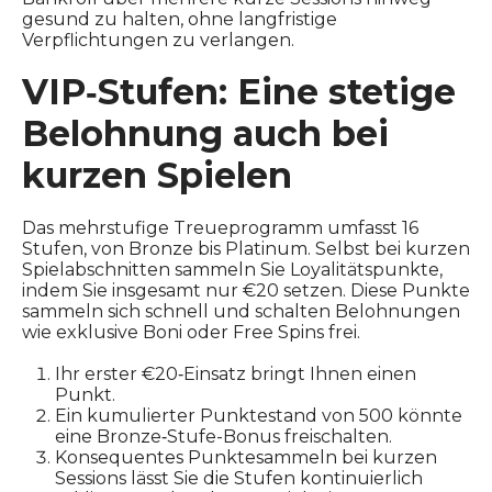
gesund zu halten, ohne langfristige
Verpflichtungen zu verlangen.
VIP‑Stufen: Eine stetige
Belohnung auch bei
kurzen Spielen
Das mehrstufige Treueprogramm umfasst 16
Stufen, von Bronze bis Platinum. Selbst bei kurzen
Spielabschnitten sammeln Sie Loyalitätspunkte,
indem Sie insgesamt nur €20 setzen. Diese Punkte
sammeln sich schnell und schalten Belohnungen
wie exklusive Boni oder Free Spins frei.
Ihr erster €20‑Einsatz bringt Ihnen einen
Punkt.
Ein kumulierter Punktestand von 500 könnte
eine Bronze‑Stufe-Bonus freischalten.
Konsequentes Punktesammeln bei kurzen
Sessions lässt Sie die Stufen kontinuierlich