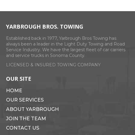
YARBROUGH BROS. TOWING
Established back in 1977, Yarbrough Bros Towing has
always been a leader in the Light Duty Towing and Road
Service Industry. We have the largest fleet of car carriers
and service trucks in Sonoma County.
LICENSED & INSURED TOWING COMPANY
OUR SITE
HOME
OUR SERVICES
ABOUT YARBROUGH
JOIN THE TEAM
CONTACT US