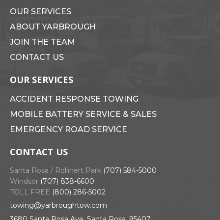
OUR SERVICES
ABOUT YARBROUGH
JOIN THE TEAM
CONTACT US
OUR SERVICES
ACCIDENT RESPONSE TOWING
MOBILE BATTERY SERVICE & SALES
EMERGENCY ROAD SERVICE
CONTACT US
Santa Rosa / Rohnert Park
(707) 584-5000
Windsor
(707) 838-6600
TOLL FREE
(800) 286-5002
towing@yarbroughtow.com
3680 Santa Rosa Ave. Santa Rosa, 95407