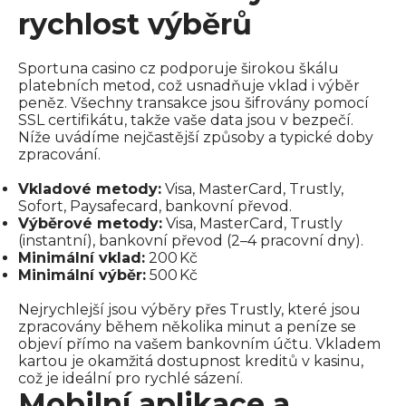
rychlost výběrů
Sportuna casino cz podporuje širokou škálu
platebních metod, což usnadňuje vklad i výběr
peněz. Všechny transakce jsou šifrovány pomocí
SSL certifikátu, takže vaše data jsou v bezpečí.
Níže uvádíme nejčastější způsoby a typické doby
zpracování.
Vkladové metody:
Visa, MasterCard, Trustly,
Sofort, Paysafecard, bankovní převod.
Výběrové metody:
Visa, MasterCard, Trustly
(instantní), bankovní převod (2–4 pracovní dny).
Minimální vklad:
200 Kč
Minimální výběr:
500 Kč
Nejrychlejší jsou výběry přes Trustly, které jsou
zpracovány během několika minut a peníze se
objeví přímo na vašem bankovním účtu. Vkladem
kartou je okamžitá dostupnost kreditů v kasinu,
což je ideální pro rychlé sázení.
Mobilní aplikace a