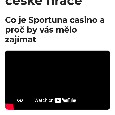
české hráče
Co je Sportuna casino a
proč by vás mělo
zajímat