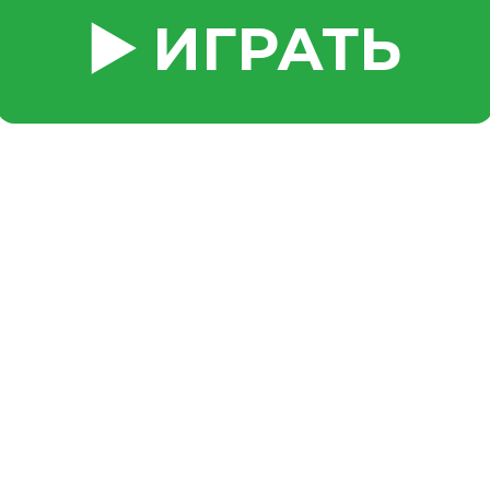
▶️ ИГРАТЬ