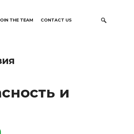
JOIN THE TEAM
CONTACT US
зия
асность и