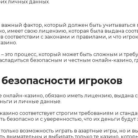
оих личных данных.
 важный фактор, который должен быть учитываться
но, имеет свою лицензию, которая была выдана соо
 в соответствии с законами и правилами, и что игрок
азино.
– это процесс, который может быть сложным и тре
сладиться безопасным и честным онлайн-казино, гд
 безопасности игроков
е онлайн-казино, обязано иметь лицензию, выдана 
еньги и личные данные.
 казино соответствует строгим требованиям и станд
ать безопасно и с уверенностью, что их деньги буду
е только возможность играть в азартные игры, но и
ь внимательны и выбирать только те казино, кото