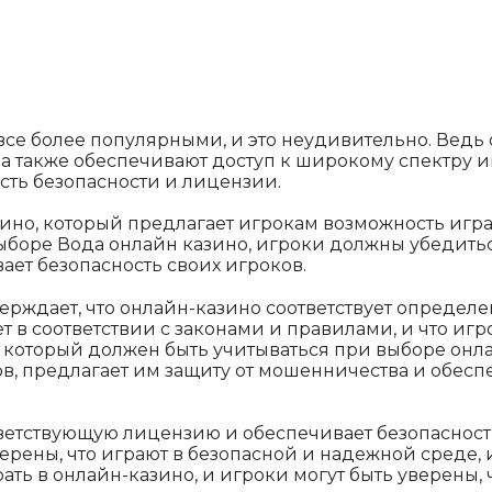
все более популярными, и это неудивительно. Ведь
, а также обеспечивают доступ к широкому спектру и
сть безопасности и лицензии.
зино, который предлагает игрокам возможность играт
 выборе Вода онлайн казино, игроки должны убедить
ет безопасность своих игроков.
верждает, что онлайн-казино соответствует определ
т в соответствии с законами и правилами, и что игр
, который должен быть учитываться при выборе онл
ов, предлагает им защиту от мошенничества и обес
тветствующую лицензию и обеспечивает безопасност
верены, что играют в безопасной и надежной среде,
рать в онлайн-казино, и игроки могут быть уверены,