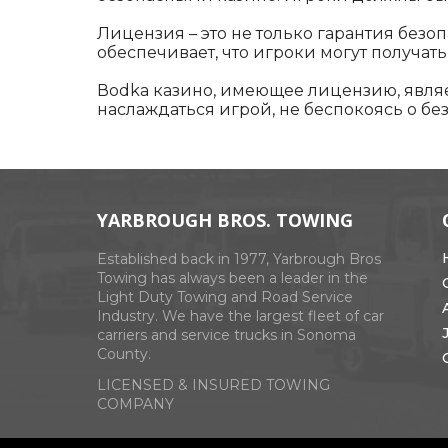
Лицензия – это не только гарантия безоп
обеспечивает, что игроки могут получат
Вodka казино, имеющее лицензию, являе
наслаждаться игрой, не беспокоясь о бе
YARBROUGH BROS. TOWING
Established back in 1977, Yarbrough Bros
Towing has always been a leader in the
Light Duty Towing and Road Service
Industry. We have the largest fleet of car
carriers and service trucks in Sonoma
County.
LICENSED & INSURED TOWING
COMPANY