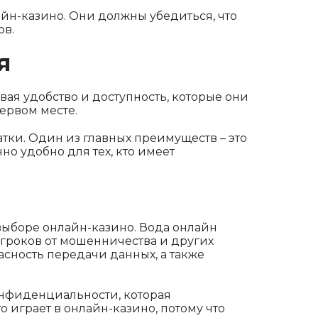
айн-казино. Они должны убедиться, что
ов.
я
вая удобство и доступность, которые они
ервом месте.
тки. Один из главных преимуществ – это
нно удобно для тех, кто имеет
выборе онлайн-казино. Вода онлайн
игроков от мошенничества и других
асность передачи данных, а также
конфиденциальности, которая
о играет в онлайн-казино, потому что