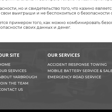
асности, но и свидетельство того, что казино являе
ь свои выигрыши и не беспокоиться о безопасности 
тся примером того, как можно комбинировать безоп
зопасности своих данных и денег.
OUR SITE
OUR SERVICES
HOME
ACCIDENT RESPONSE TOWING
OUR SERVICES
MOBILE BATTERY SERVICE & SAL
ABOUT YARBROUGH
EMERGENCY ROAD SERVICE
JOIN THE TEAM
CONTACT US